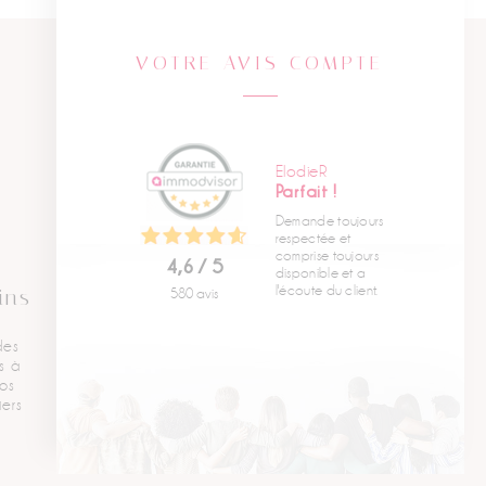
VOTRE AVIS COMPTE
ElodieR
Parfait !
Demande toujours
respectée et
comprise toujours
4,6 / 5
disponible et a
l'écoute du client.
ins
580 avis
des
s à
os
iers