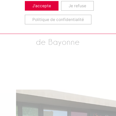
J'accepte
Je refuse
ACCUEIL
>
SHOWROOMS
Politique de confidentialité
Showrooms
de Bayonne