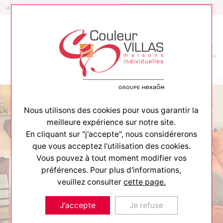
Constructeur de maisons
MENU
CONTACT
RECHERCHE
Nous utilisons des cookies pour vous garantir la
meilleure expérience sur notre site.
En cliquant sur "j'accepte", nous considérerons
que vous acceptez l'utilisation des cookies.
Vous pouvez à tout moment modifier vos
ACCUEIL
>
PACK COULEUR VILLAS
>
POURQUOI CHOISIR
COULEUR VILLAS ?
préférences. Pour plus d'informations,
Pourquoi choisir
veuillez consulter
cette page.
Couleur Villas ?
J'accepte
Je refuse
Vous engager avec COULEUR VILLAS,