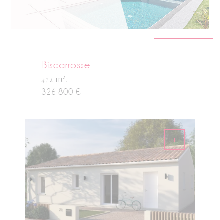
Biscarrosse
2
472 m
.
326 800 €
+