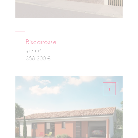
Biscarrosse
2
472 m
.
358 200 €
+