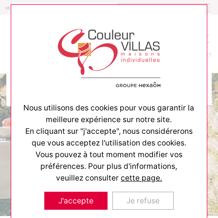
Constructeur de maisons
MENU
CONTACT
Nous utilisons des cookies pour vous garantir la
meilleure expérience sur notre site.
En cliquant sur "j'accepte", nous considérerons
que vous acceptez l'utilisation des cookies.
ACCUEIL
>
TERRAINS AVEC MAISONS
>
PAGE 10
Vous pouvez à tout moment modifier vos
Terrains avec maisons
préférences. Pour plus d'informations,
veuillez consulter
cette page.
Choisissez votre futur lieu de vie en
découvrant notre sélection de maisons
J'accepte
Je refuse
avec terrains.