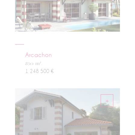
Arcachon
2
850 m
.
1 248 500 €
+