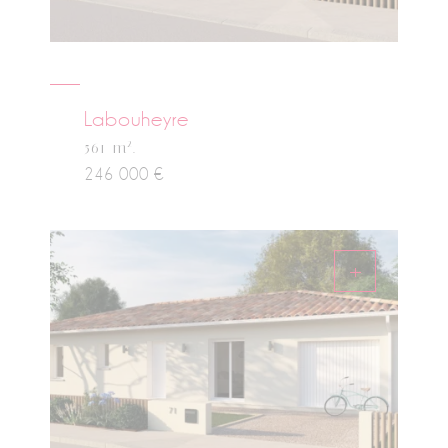
Labouheyre
2
561 m
.
246 000 €
+