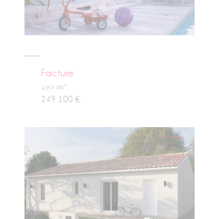
Facture
2
430 m
.
249 100 €
+