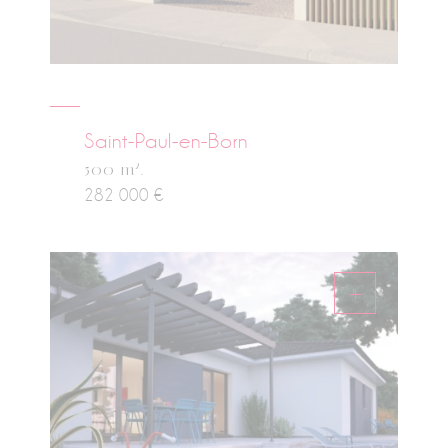
Saint-Paul-en-Born
2
500 m
.
282 000 €
+