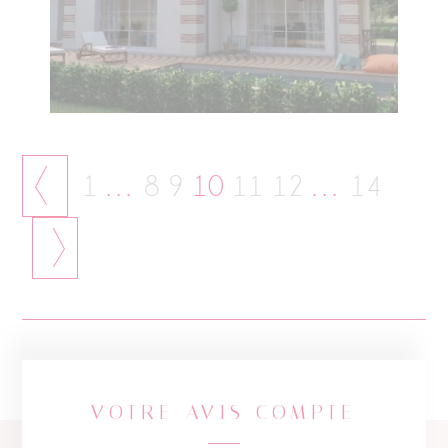
1
…
8
9
10
11
12
…
14
VOTRE AVIS COMPTE