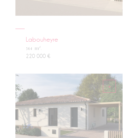
Labouheyre
2
561 m
.
220 000 €
+