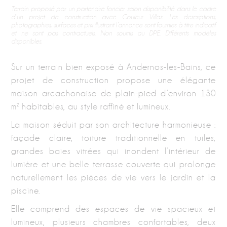
Terrain proposé par un partenaire foncier selon disponibilité dans le cadre
d’un projet de construction avec Couleur Villas. Les descriptions,
photographies, surfaces et prix illustrant l’annonce sont fournies à titre indicatif
et ne sont pas contractuels. Non soumis au DPE. Différents modèles
disponibles.
Sur un terrain bien exposé à Andernos-les-Bains, ce
projet de construction propose une élégante
maison arcachonaise de plain-pied d’environ 130
m² habitables, au style raffiné et lumineux.
La maison séduit par son architecture harmonieuse :
façade claire, toiture traditionnelle en tuiles,
grandes baies vitrées qui inondent l’intérieur de
lumière et une belle terrasse couverte qui prolonge
naturellement les pièces de vie vers le jardin et la
piscine.
Elle comprend des espaces de vie spacieux et
lumineux, plusieurs chambres confortables, deux