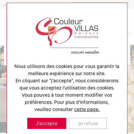
Constructeur de maisons
MENU
CONTACT
Nous utilisons des cookies pour vous garantir la
meilleure expérience sur notre site.
En cliquant sur "j'accepte", nous considérerons
que vous acceptez l'utilisation des cookies.
ACCUEIL
>
TERRAINS AVEC MAISONS
>
ARÈS
Vous pouvez à tout moment modifier vos
Arès
préférences. Pour plus d'informations,
veuillez consulter
cette page.
2
500 m
J'accepte
Je refuse
2